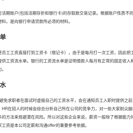
行活期账户(包括活期存折和银行卡)的存取款交易记录。根据账户性质不
材料，是向银行申请贷款所必须的材料。
单
将员工工资直接打到工资卡（借记卡），由于是每月打一次工资，因此把
提供工资流水单。银行的工资流水单是证明借款人每月有正常的固定收入
力。
水
了避免求职者在面试时虚报自己的工资水平，会在通知员工入职时提供之
，HR在招人的时候会综合分析自己所在公司的竞争力，对一些大家削尖
多的方法来规避潜在风险。所以对这些企业来说，薪资一般除了根据能力
工资是本公司定薪和沟通offer的重要参考依据。