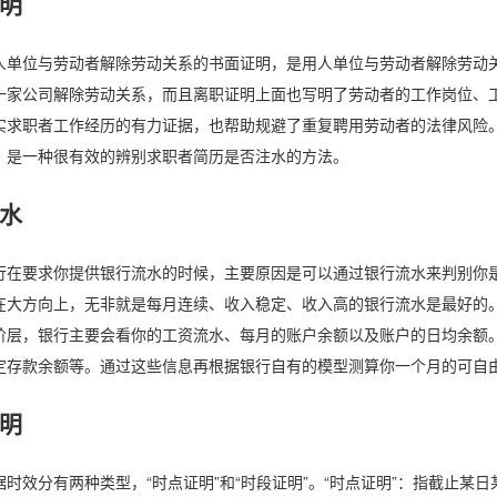
明
人单位与劳动者解除劳动关系的书面证明，是用人单位与劳动者解除劳动
一家公司解除劳动关系，而且离职证明上面也写明了劳动者的工作岗位、
实求职者工作经历的有力证据，也帮助规避了重复聘用劳动者的法律风险
，是一种很有效的辨别求职者简历是否注水的方法。
水
行在要求你提供银行流水的时候，主要原因是可以通过银行流水来判别你
在大方向上，无非就是每月连续、收入稳定、收入高的银行流水是最好的
阶层，银行主要会看你的工资流水、每月的账户余额以及账户的日均余额
定存款余额等。通过这些信息再根据银行自有的模型测算你一个月的可自
明
时效分有两种类型，“时点证明”和“时段证明”。“时点证明”：指截止某