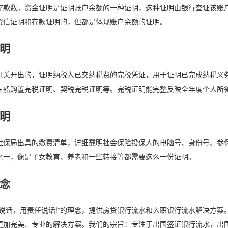
存款数。资金证明是证明账户余额的一种证明，这种证明由银行查证该账
资信证明和存款证明的，但都是体现账户余额的证明。
明
机关开出的，证明纳税人已交纳税费的完税凭证，用于证明已完成纳税义
车船购置完税证明、契税完税证明等。完税证明能完整反映全年度个人所
明
社保局出具的缴费清单，详细载明社会保险投保人的电脑号、身份号、参
之一，像是子女教育、养老和一些转接等都需要这么一份证明。
念
术说话，用责任说话!”的理念，提供房贷银行流水和入职银行流水解决方
更加完美、专业的解决方案。我们的宗旨：专注于出国签证银行流水，出