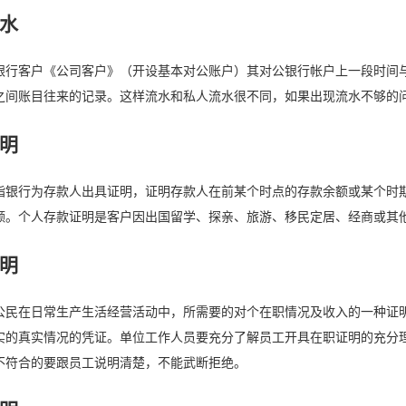
水
银行客户《公司客户》（开设基本对公账户）其对公银行帐户上一段时间
之间账目往来的记录。这样流水和私人流水很不同，如果出现流水不够的
明
指银行为存款人出具证明，证明存款人在前某个时点的存款余额或某个时
额。个人存款证明是客户因出国留学、探亲、旅游、移民定居、经商或其
明
公民在日常生产生活经营活动中，所需要的对个在职情况及收入的一种证
实的真实情况的凭证。单位工作人员要充分了解员工开具在职证明的充分
不符合的要跟员工说明清楚，不能武断拒绝。