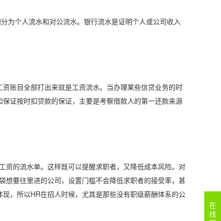
同分为个人流水和对公流水。银行流水是证明个人或公司收入
工资账目全部打出来就是工资流水。当办理某些信贷业务的时
和保证按时扣贷款的保证，主要是考察借款人的第一还款来源
前工资的流水单。这样既可以提醒求职者，又降低成本风险。对
脑袋想要往里进的公司，设置门槛不会降低求职者的接受率，甚
体现，所以HR在招人时候，尤其是那些没有职级薪酬体系的公
在
线