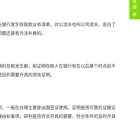
客
服
与银行发生存取款业务清单。对公流水也叫公司流水，说白了
问题还是有方法补救的。
期的存款发生额，和证明存款人在银行有在以后某个时点前不
他目的需要开具的资信证明。
明，一般在办理主要是出国签证使用。证明是用可靠的证据证
理由和事项，研判是否符合开具的需要，符合条件的及时开具