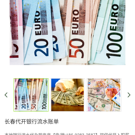
长春代开银行流水账单
本地银行流水代办服务商【电/微:186-9283-2587】提供代开入职薪