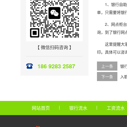
1、银行自助机
单，只需要将银
2、网点柜台查
询，到了银行网
这里提醒大家，
【 微信扫码咨询 】
印。具体可以咨
186 9283 2587
上一条
银
下一条
入
网站首页
银行流水
工资流水